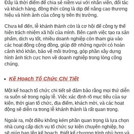
Đây là thời điểm để chia sẻ niềm vui với nhân viên, đối tác
và khách hàng, đồng thời cũng là dịp để nâng cao thương
hiệu và hình ảnh của công ty trên thị trường.
Chưa kể đến, lễ khánh thành còn là cơ hội để công ty thể
hiện trách nhiệm xã hội của mình. Bên cạnh việc tạo ra sản
phẩm, dịch vụ tốt, nhiều doanh nghiệp còn tham gia vào
các hoạt động cộng đồng, giúp đỡ những người có hoàn
cảnh khó khăn, bảo vệ môi trường, góp phần xây dựng
hình ảnh tích cực hơn về doanh nghiệp trong lòng công
chúng.
Kế Hoạch Tổ Chức Chi Tiết
Một kế hoạch tổ chức chi tiết sẽ đảm bảo rằng mọi thứ diễn
ra suôn sẻ trong ngày lễ. Việc xác định rõ mục tiêu của sự
kiện, thời gian tổ chức, địa điểm, khách mời, và các hoạt
động sẽ diễn ra trong lễ khánh thành là rất quan trọng.
Ngoài ra, một điều không kém phần quan trọng là lựa chọn
nhà cung cấp dịch vụ tổ chức sự kiện chuyên nghiệp, họ
sẽ giúp bạn lên kế hoạch, thiết kế chương trình phù hợp và