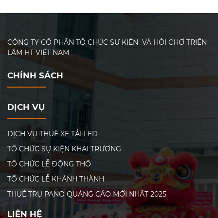
chuyên nghiệp là một
để công bố thành quả mà
quyết định sáng suốt. Đặc
còn là cơ hội vàng để
biệt, với gói dịch vụ trọn
quảng bá thương hiệu, thu
gói A-Z, mọi công đoạn từ
hút sự chú ý của đối tác
CÔNG TY CỔ PHẦN TỔ CHỨC SỰ KIỆN VÀ HỘI CHỢ TRIỂN
lên kế hoạch đến thực hiện
tiềm năng, khách hàng
LÃM HT VIỆT NAM
đều được đảm nhiệm bởi
mục tiêu và giới truyền
đội ngũ giàu kinh nghiệm,
thông.
CHÍNH SÁCH
giúp bạn tiết kiệm thời
gian, đảm bảo chất lượng
và tối ưu chi phí.
DỊCH VỤ
DỊCH VỤ THUÊ XE TẢI LED
TỔ CHỨC SỰ KIỆN KHAI TRƯƠNG
TỔ CHỨC LỄ ĐỘNG THỔ
TỔ CHỨC LỄ KHÁNH THÀNH
THUÊ TRỤ PANO QUẢNG CÁO MỚI NHẤT 2025
LIÊN HỆ