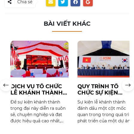
Chia sẻ
BÀI VIẾT KHÁC
DỊCH VỤ TỔ CHỨC
QUY TRÌNH TỔ
LỄ KHÁNH THÀNH
CHỨC SỰ KIỆN
CHUYÊN NGHIỆP –
KHÁNH THÀNH CHI
Để sự kiện khánh thành
Sự kiện lễ khánh thành
TRỌN GÓI A-Z
TIẾT MỚI NHẤT 2025
trọng đại này diễn ra suôn
đánh dấu một cột mốc
sẻ, chuyên nghiệp và đạt
quan trọng trong quá trình
được hiệu quả cao nhất,
phát triển của một dự án,
việc lựa chọn dịch vụ tổ
công trình hay thương
chức lễ khánh thành
hiệu. Đây không chỉ là dịp