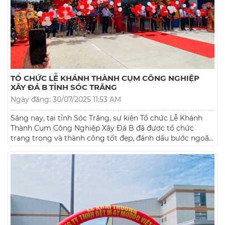
TỔ CHỨC LỄ KHÁNH THÀNH CỤM CÔNG NGHIỆP
XÂY ĐÁ B TỈNH SÓC TRĂNG
Ngày đăng: 30/07/2025 11:53 AM
Sáng nay, tại tỉnh Sóc Trăng, sự kiện Tổ chức Lễ Khánh
Thành Cụm Công Nghiệp Xây Đá B đã được tổ chức
trang trọng và thành công tốt đẹp, đánh dấu bước ngoặt
quan trọng trong chiến lược phát triển công nghiệp của
địa phương. Buổi lễ có sự hiện diện của đại diện lãnh đạo
tỉnh, các sở ban ngành, nhà đầu tư, đối tác chiến lược và
đông đảo doanh nghiệp trong và ngoài khu vực. Với thiết
kế sân khấu quy mô, nghi thức cắt băng khánh thành,
múa lân – trống hội, cùng phần giới thiệu tiềm năng và
định hướng phát triển của cụm công nghiệp, chương
trình đã để lại ấn tượng sâu sắc. Đơn vị tổ chức lễ khánh