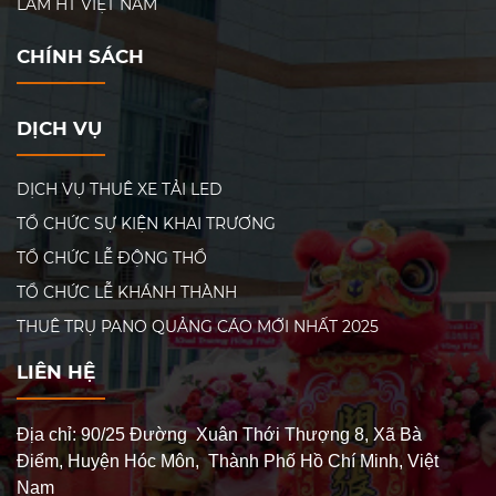
LÃM HT VIỆT NAM
bài bản và tạo dấu ấn mạnh mẽ. Sự kiện không chỉ thể
hiện tiềm lực và tầm nhìn của MUDOO Việt Nam mà còn
góp phần thúc đẩy kinh tế – xã hội tỉnh Long An. Đơn vị
CHÍNH SÁCH
tổ chức sự kiện khai trương chuyên nghiệp đã đồng hành
trọn gói, mang đến không gian sự kiện đẳng cấp và ấn
tượng. Đây là một trong những sự kiện khai trương
DỊCH VỤ
doanh nghiệp tiêu biểu tại miền Nam, góp phần làm nổi
bật thương hiệu Việt trên thị trường quốc tế. Với nhà
máy hiện đại, MUDOO cam kết tạo ra sản phẩm chất
DỊCH VỤ THUÊ XE TẢI LED
lượng, thân thiện môi trường, và mở rộng hợp tác toàn
TỔ CHỨC SỰ KIỆN KHAI TRƯƠNG
quốc
TỔ CHỨC LỄ ĐỘNG THỔ
TỔ CHỨC LỄ KHÁNH THÀNH
THUÊ TRỤ PANO QUẢNG CÁO MỚI NHẤT 2025
LIÊN HỆ
Địa chỉ: 90/25 Đường Xuân Thới Thượng 8, Xã Bà
Điểm, Huyện Hóc Môn, Thành Phố Hồ Chí Minh, Việt
Nam