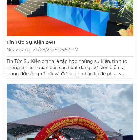
Tin Tức Sự Kiện 24H
Ngày đăng: 24/08/2025 06:52 PM
Tin Tức Sự Kiện chính là tập hợp những sự kiện, tin tức,
thông tin liên quan đến các hoạt động, sự kiện diễn ra
trong đời sống xã hội và được ghi nhận lại để phục vụ
cộng đồng. Đặc biệt trong thời đại 4.0, việc cập nhật Tin
Tức Sự Kiện Quan Trọng Từ A-Z trở thành nhu cầu tất yếu
của mỗi người dân. Không chỉ dừng lại ở các tin tức
trong nước mà còn mở rộng ra các sự kiện quốc tế có
tác động trực tiếp hoặc gián tiếp đến đời sống của chúng
ta. Các mục đích của việc tìm hiểu về Tin Tức Sự Kiện rất
đa dạng từ cung cấp thông tin, định hướng dư luận, nâng
cao nhận thức xã hội đến thúc đẩy các hoạt động cộng
đồng.