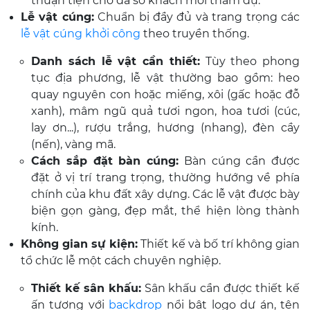
thuận tiện cho đa số khách mời tham dự.
Lễ vật cúng:
Chuẩn bị đầy đủ và trang trọng các
lễ vật cúng khởi công
theo truyền thống.
Danh sách lễ vật cần thiết:
Tùy theo phong
tục địa phương, lễ vật thường bao gồm: heo
quay nguyên con hoặc miếng, xôi (gấc hoặc đỗ
xanh), mâm ngũ quả tươi ngon, hoa tươi (cúc,
lay ơn...), rượu trắng, hương (nhang), đèn cầy
(nến), vàng mã.
Cách sắp đặt bàn cúng:
Bàn cúng cần được
đặt ở vị trí trang trọng, thường hướng về phía
chính của khu đất xây dựng. Các lễ vật được bày
biện gọn gàng, đẹp mắt, thể hiện lòng thành
kính.
Không gian sự kiện:
Thiết kế và bố trí không gian
tổ chức lễ một cách chuyên nghiệp.
Thiết kế sân khấu:
Sân khấu cần được thiết kế
ấn tượng với
backdrop
nổi bật logo dự án, tên