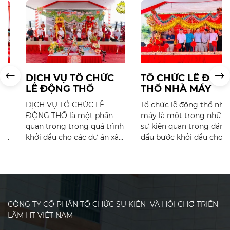
DỊCH VỤ TỔ CHỨC
TỔ CHỨC LỄ ĐỘNG
LỄ ĐỘNG THỔ
THỔ NHÀ MÁY
DỊCH VỤ TỔ CHỨC LỄ
Tổ chức lễ động thổ nhà
ĐỘNG THỔ là một phần
máy là một trong những
quan trọng trong quá trình
sự kiện quan trọng đánh
khởi đầu cho các dự án xây
dấu bước khởi đầu cho một
dựng và phát triển. Những
dự án xây dựng mới. Sự
buổi lễ này không chỉ đánh
kiện này không chỉ mang
dấu sự khởi đầu của một
tính chất nghi thức mà còn
công trình mới mà còn thể
thể hiện sự cam kết của
hiện tinh thần, văn hóa và
doanh nghiệp đối với sự
tầm nhìn của doanh
phát triển và đóng góp vào
CÔNG TY CỔ PHẦN TỔ CHỨC SỰ KIỆN VÀ HỘI CHỢ TRIỂN
nghiệp. Trong bài viết này,
nền kinh tế địa phương.
LÃM HT VIỆT NAM
chúng ta sẽ cùng nhau
Trong bài viết này, chúng