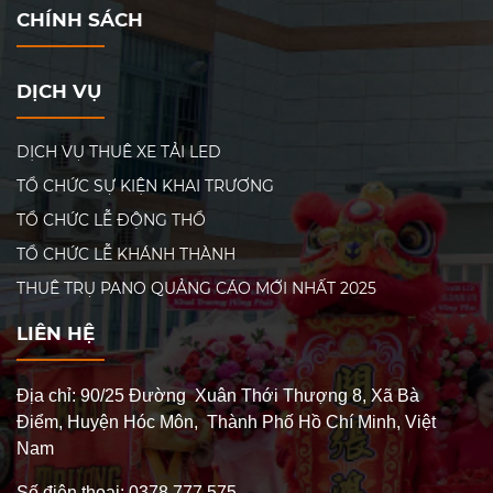
khám phá những khía cạnh
ta sẽ cùng khám phá các
CHÍNH SÁCH
khác nhau liên quan đến
khía cạnh liên quan đến
việc tổ chức lễ động thổ, từ
việc tổ chức lễ động thổ
quy trình thực hiện, đến lựa
nhà máy, từ ý nghĩa,
DỊCH VỤ
chọn dịch vụ chuyên
chương trình, đến dịch vụ
nghiệp, và chi phí cần thiết.
tổ chức và những điều cần
lưu ý để có một buổi lễ
DỊCH VỤ THUÊ XE TẢI LED
thành công
TỔ CHỨC SỰ KIỆN KHAI TRƯƠNG
TỔ CHỨC LỄ ĐỘNG THỔ
TỔ CHỨC LỄ KHÁNH THÀNH
THUÊ TRỤ PANO QUẢNG CÁO MỚI NHẤT 2025
LIÊN HỆ
Địa chỉ: 90/25 Đường Xuân Thới Thượng 8, Xã Bà
Điểm, Huyện Hóc Môn, Thành Phố Hồ Chí Minh, Việt
Nam
Số điện thoại: 0378 777 575